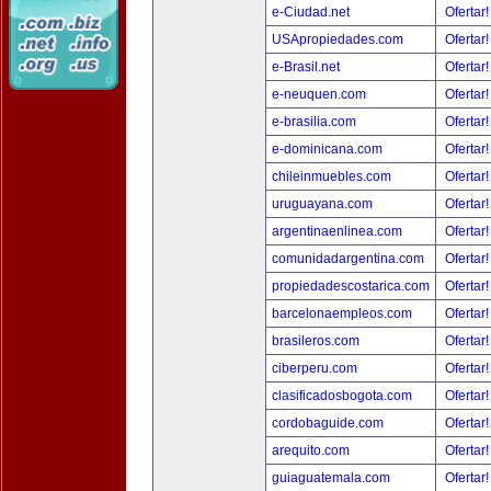
e-Ciudad.net
Ofertar
USApropiedades.com
Ofertar
e-Brasil.net
Ofertar
e-neuquen.com
Ofertar
e-brasilia.com
Ofertar
e-dominicana.com
Ofertar
chileinmuebles.com
Ofertar
uruguayana.com
Ofertar
argentinaenlinea.com
Ofertar
comunidadargentina.com
Ofertar
propiedadescostarica.com
Ofertar
barcelonaempleos.com
Ofertar
brasileros.com
Ofertar
ciberperu.com
Ofertar
clasificadosbogota.com
Ofertar
cordobaguide.com
Ofertar
arequito.com
Ofertar
guiaguatemala.com
Ofertar