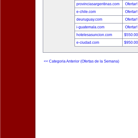
provinciasargentinas.com
Ofertar
e-chile.com
Ofertar
deuruguay.com
Ofertar
i-guatemala.com
Ofertar
hotelesasuncion.com
$550.0
e-ciudad.com
$950.0
<< Categoria Anterior (Ofertas de la Semana)