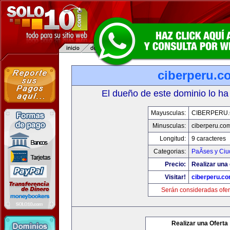
ciberperu.c
El dueño de este dominio lo ha
Mayusculas:
CIBERPERU
Minusculas:
ciberperu.co
Longitud:
9 caracteres
Categorias:
PaÃ­ses y Ci
Precio:
Realizar una 
Visitar!
ciberperu.c
Serán consideradas ofer
Realizar una Oferta