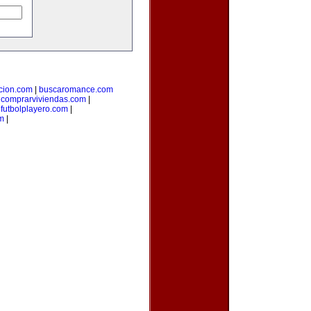
cion.com
|
buscaromance.com
|
comprarviviendas.com
|
|
futbolplayero.com
|
om
|