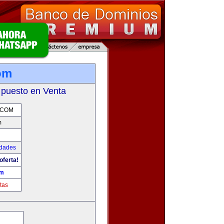
om
 puesto en Venta
.COM
m
udades
oferta!
om
tas