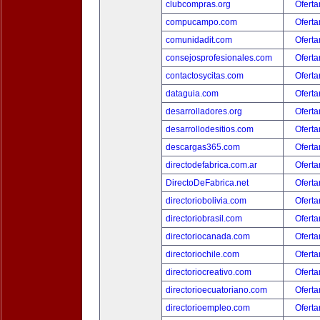
clubcompras.org
Oferta
compucampo.com
Oferta
comunidadit.com
Oferta
consejosprofesionales.com
Oferta
contactosycitas.com
Oferta
dataguia.com
Oferta
desarrolladores.org
Oferta
desarrollodesitios.com
Oferta
descargas365.com
Oferta
directodefabrica.com.ar
Oferta
DirectoDeFabrica.net
Oferta
directoriobolivia.com
Oferta
directoriobrasil.com
Oferta
directoriocanada.com
Oferta
directoriochile.com
Oferta
directoriocreativo.com
Oferta
directorioecuatoriano.com
Oferta
directorioempleo.com
Oferta