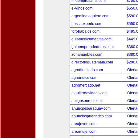
infoempresarial.com
$700.
e-Vinos.com
$650.
argentinatequiero.com
$590.
buscaexperto.com
$550.
forotrabajos.com
$495.
guiamedicamentos.com
$449.
guiaemprendedores.com
$380.
zonamuebles.com
$380.
directorioguatemala.com
$290.
agrodirectorio.com
Oferta
agroindice.com
Oferta
agromercado.net
Oferta
alquilerdevideos.com
Oferta
amigosenred.com
Oferta
anunciosparaguay.com
Oferta
anunciospuertorico.com
Oferta
areajoven.com
Oferta
areamujer.com
Oferta