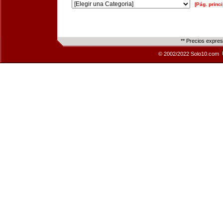
[Pág. princi
** Precios expre
© 2002/2022 Solo10.com