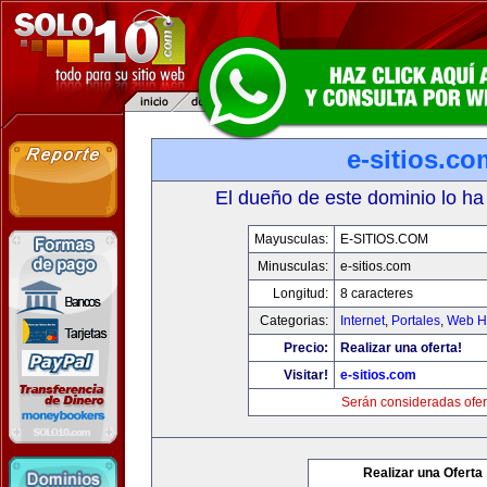
e-sitios.co
El dueño de este dominio lo ha
Mayusculas:
E-SITIOS.COM
Minusculas:
e-sitios.com
Longitud:
8 caracteres
Categorias:
Internet
,
Portales
,
Web Ho
Precio:
Realizar una oferta!
Visitar!
e-sitios.com
Serán consideradas ofer
Realizar una Oferta