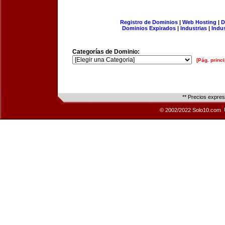
Registro de Dominios
|
Web Hosting
|
D
Dominios Expirados
|
Industrias
|
Indu
Categorías de Dominio:
[Pág. princi
** Precios expre
© 2002/2022 Solo10.com