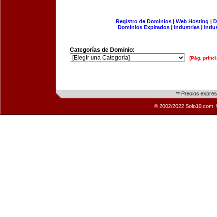
Registro de Dominios
|
Web Hosting
|
D
Dominios Expirados
|
Industrias
|
Indu
Categorías de Dominio:
[Pág. princi
** Precios expre
© 2002/2022 Solo10.com