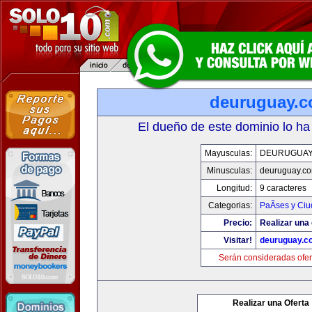
deuruguay.
El dueño de este dominio lo ha
Mayusculas:
DEURUGUAY
Minusculas:
deuruguay.c
Longitud:
9 caracteres
Categorias:
PaÃ­ses y Ci
Precio:
Realizar una 
Visitar!
deuruguay.c
Serán consideradas ofer
Realizar una Oferta