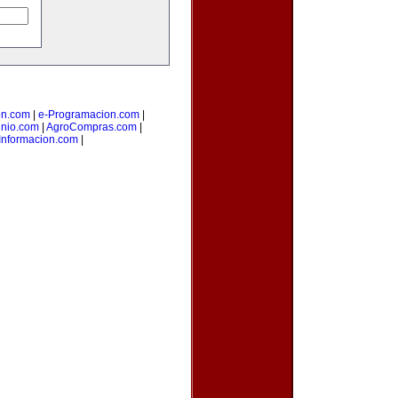
on.com
|
e-Programacion.com
|
nio.com
|
AgroCompras.com
|
Informacion.com
|