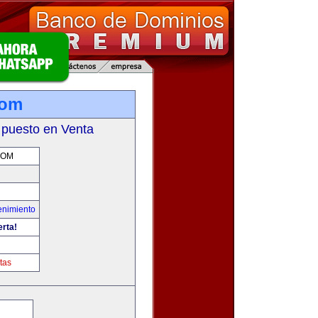
com
 puesto en Venta
COM
enimiento
erta!
tas