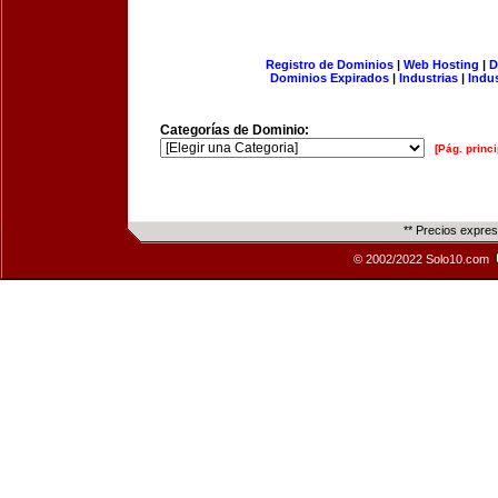
Registro de Dominios
|
Web Hosting
|
D
Dominios Expirados
|
Industrias
|
Indu
Categorías de Dominio:
[Pág. princi
** Precios expre
© 2002/2022 Solo10.com