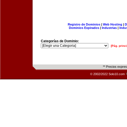
Registro de Dominios
|
Web Hosting
|
D
Dominios Expirados
|
Industrias
|
Indu
Categorías de Dominio:
[Pág. princi
** Precios expre
© 2002/2022 Solo10.com