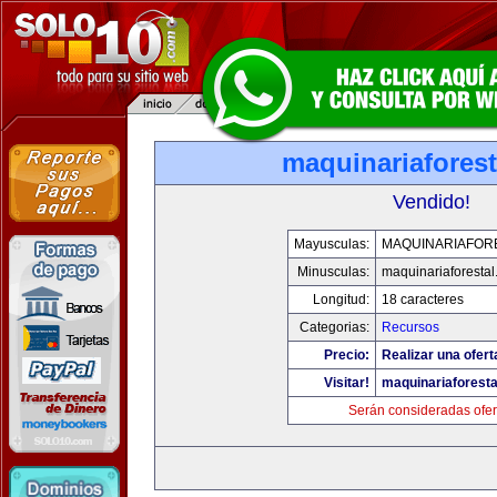
maquinariafores
Vendido!
Mayusculas:
MAQUINARIAFOR
Minusculas:
maquinariaforesta
Longitud:
18 caracteres
Categorias:
Recursos
Precio:
Realizar una ofert
Visitar!
maquinariaforest
Serán consideradas ofer