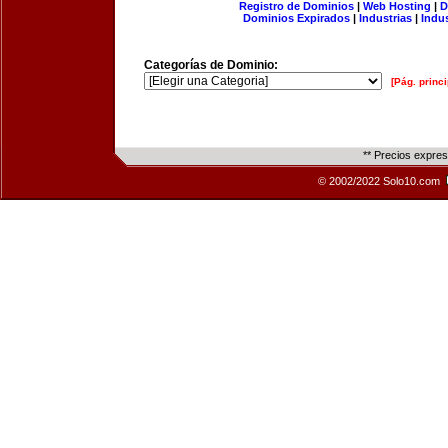
Registro de Dominios
|
Web Hosting
|
D
Dominios Expirados
|
Industrias
|
Indu
Categorías de Dominio:
[Pág. princi
** Precios expre
© 2002/2022 Solo10.com