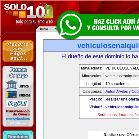
vehiculosenalqui
El dueño de este dominio lo ha
Mayusculas:
VEHICULOSENALQ
Minusculas:
vehiculosenalquile
Longitud:
19 caracteres
Categorias:
AutomÃ³viles y Coc
Precio:
Realizar una oferta
Visitar!
vehiculosenalquile
Serán consideradas ofer
Realizar una Oferta