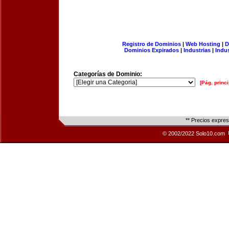
Registro de Dominios
|
Web Hosting
|
D
Dominios Expirados
|
Industrias
|
Indu
Categorías de Dominio:
[Pág. princi
** Precios expre
© 2002/2022 Solo10.com