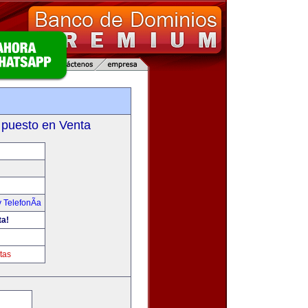
 puesto en Venta
 TelefonÃ­a
ta!
tas