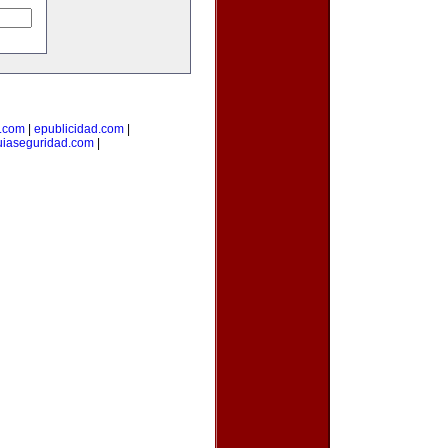
a.com
|
epublicidad.com
|
uiaseguridad.com
|