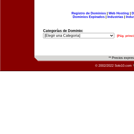
Registro de Dominios
|
Web Hosting
|
D
Dominios Expirados
|
Industrias
|
Indu
Categorías de Dominio:
[Pág. princi
** Precios expre
© 2002/2022 Solo10.com