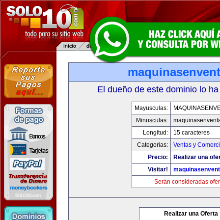
maquinasenven
El dueño de este dominio lo ha
Mayusculas:
MAQUINASENV
Minusculas:
maquinasenvent
Longitud:
15 caracteres
Categorias:
Ventas y Comerci
Precio:
Realizar una ofe
Visitar!
maquinasenven
Serán consideradas ofer
Realizar una Oferta