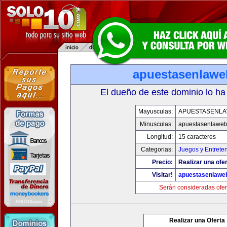
apuestasenlaw
El dueño de este dominio lo ha
Mayusculas:
APUESTASENL
Minusculas:
apuestasenlawe
Longitud:
15 caracteres
Categorias:
Juegos y Entrete
Precio:
Realizar una ofer
Visitar!
apuestasenlawe
Serán consideradas ofer
Realizar una Oferta