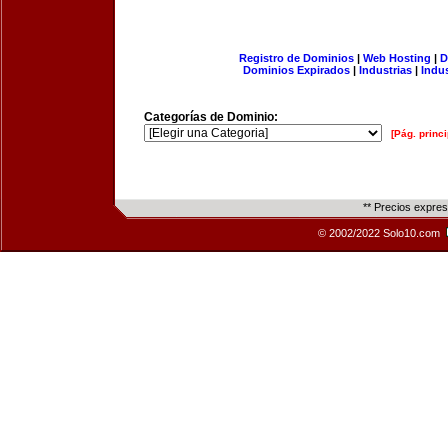
Registro de Dominios
|
Web Hosting
|
D
Dominios Expirados
|
Industrias
|
Indu
Categorías de Dominio:
[Pág. princi
** Precios expre
© 2002/2022 Solo10.com