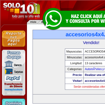
accesorios4x4
Vendido!
Mayusculas:
ACCESORIOS
Minusculas:
accesorios4x4
Longitud:
13 caracteres
Categorias:
AutomÃ³viles y
Precio:
Realizar una of
Visitar!
accesorios4x
Serán consideradas ofer