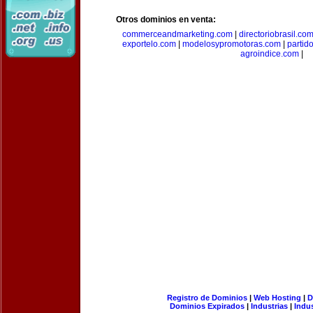
Otros dominios en venta:
commerceandmarketing.com
|
directoriobrasil.co
exportelo.com
|
modelosypromotoras.com
|
partid
agroindice.com
|
Registro de Dominios
|
Web Hosting
|
D
Dominios Expirados
|
Industrias
|
Indu