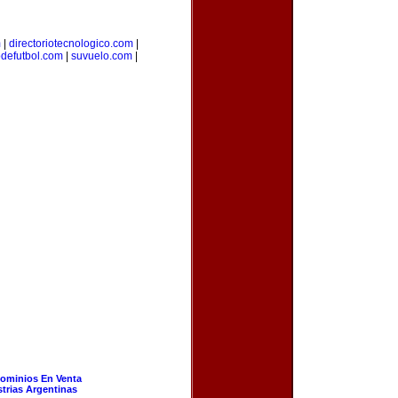
m
|
directoriotecnologico.com
|
odefutbol.com
|
suvuelo.com
|
ominios En Venta
strias Argentinas