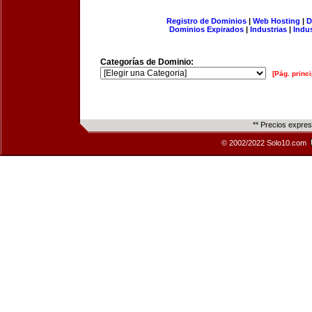
Registro de Dominios
|
Web Hosting
|
D
Dominios Expirados
|
Industrias
|
Indu
Categorías de Dominio:
[Pág. princi
** Precios expre
© 2002/2022 Solo10.com