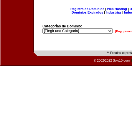
Registro de Dominios
|
Web Hosting
|
D
Dominios Expirados
|
Industrias
|
Indu
Categorías de Dominio:
[Pág. princi
** Precios expre
© 2002/2022 Solo10.com