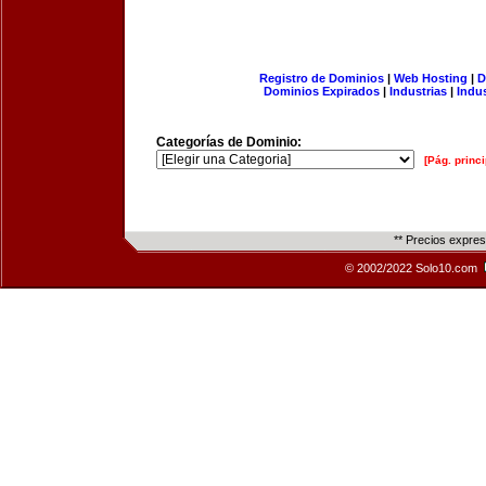
Registro de Dominios
|
Web Hosting
|
D
Dominios Expirados
|
Industrias
|
Indu
Categorías de Dominio:
[Pág. princi
** Precios expre
© 2002/2022 Solo10.com