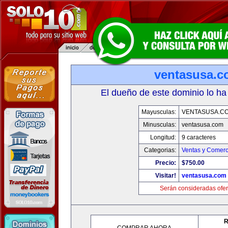
ventasusa.
El dueño de este dominio lo ha
Mayusculas:
VENTASUSA.C
Minusculas:
ventasusa.com
Longitud:
9 caracteres
Categorias:
Ventas y Comerc
Precio:
$750.00
Visitar!
ventasusa.com
Serán consideradas ofer
R