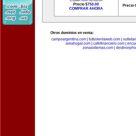
COMPRAR AHORA
Precio $
750.00
Precio 
COMPRAR AHORA
Otros dominios en venta:
campoargentina.com
|
futbolenlaweb.com
|
outleta
areahogar.com
|
cafefinanciero.com
|
encu
zonasistemas.com
|
destinosyho