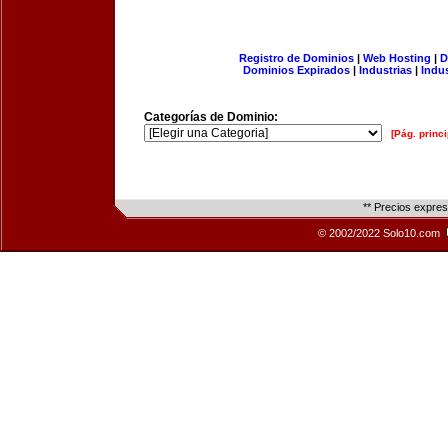
Registro de Dominios
|
Web Hosting
|
D
Dominios Expirados
|
Industrias
|
Indu
Categorías de Dominio:
[Pág. princi
** Precios expre
© 2002/2022 Solo10.com