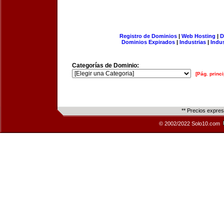
Registro de Dominios
|
Web Hosting
|
D
Dominios Expirados
|
Industrias
|
Indu
Categorías de Dominio:
[Pág. princi
** Precios expre
© 2002/2022 Solo10.com