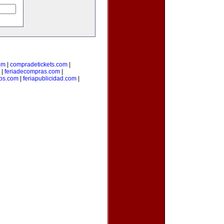
om
|
compradetickets.com
|
|
feriadecompras.com
|
ios.com
|
feriapublicidad.com
|