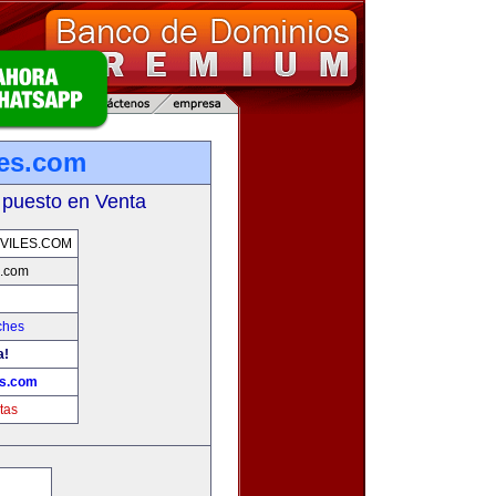
les.com
 puesto en Venta
VILES.COM
s.com
ches
a!
es.com
tas