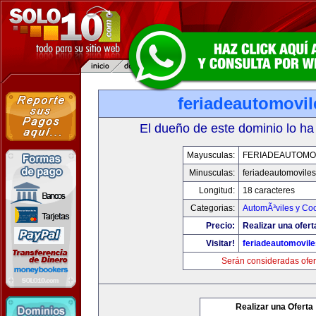
feriadeautomovi
El dueño de este dominio lo ha
Mayusculas:
FERIADEAUTOMO
Minusculas:
feriadeautomovile
Longitud:
18 caracteres
Categorias:
AutomÃ³viles y Co
Precio:
Realizar una ofert
Visitar!
feriadeautomovil
Serán consideradas ofer
Realizar una Oferta